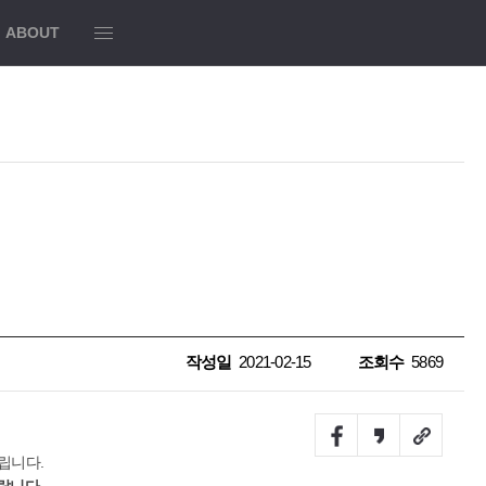
모
ABOUT
두
보
기
작성일
2021-02-15
조회수
5869
Facebook
Kakao
URL
story
Link
립니다.
랍니다.