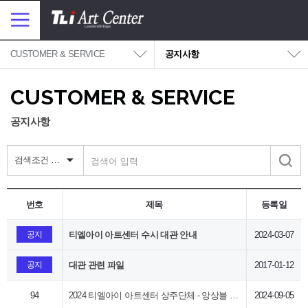
대메뉴 바로가기
본문 바로가기
메
뉴
보
기
CUSTOMER & SERVICE
공지사항
CUSTOMER & SERVICE
공지사항
검색조건 선택
검
색
번호
제목
등록일
공지
티엘아이 아트센터 수시 대관 안내
2024-03-07
공지
대관 관련 파일
2017-01-12
94
2024 티엘아이 아트센터 상주단체 - 앙상블 아인스
2024-09-05