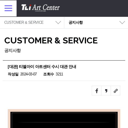
대메뉴 바로가기
본문 바로가기
메
뉴
보
기
CUSTOMER & SERVICE
공지사항
CUSTOMER & SERVICE
공지사항
[대관] 티엘아이 아트센터 수시 대관 안내
작성일
2024-03-07
조회수
3211
Facebook
Kakao
URL
story
Link