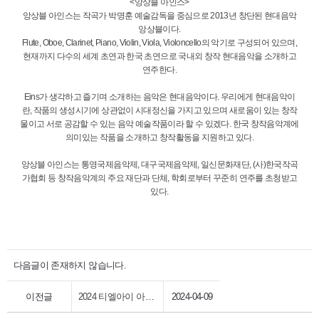
​​​<앙상블 아인스>
앙상블 아인스는 작곡가 박명훈 예술감독을 중심으로 2013년 창단된 현대음악
앙상블이다.
Flute, Oboe, Clarinet, Piano, Violin, Viola, Violoncello의 악기로 구성되어 있으며,
현재까지 다수의 세계 초연과 한국 초연으로 국내외 창작 현대음악을 소개하고
연주한다.
Eins가 생각하고 즐기며 소개하는 음악은 현대음악이다. 우리에게 현대음악이
란, 작품의 생성시기에 상관없이 시대정신을 가지고 있으며 새로움이 있는 창작
물이고 서로 공감할 수 있는 음악 예술작품이라 할 수 있겠다. 한국 창작음악계에
의미있는 작품을 소개하고 창작활동을 지원하고 있다.
앙상블 아인스는 통영국제음악제, 대구국제음악제, 일신문화재단, (사)한국작곡
가협회 등 창작음악계의 주요 재단과 단체, 학회로부터 꾸준히 연주를 초청받고
있다.
다음글이 존재하지 않습니다.
이전글
2024 티엘아이 아트센터 상주음악가 - 플루티스트 강주희
2024-04-09