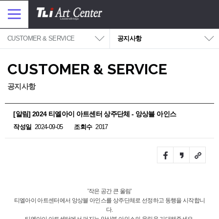
대메뉴 바로가기
본문 바로가기
메
뉴
보
기
CUSTOMER & SERVICE
공지사항
CUSTOMER & SERVICE
공지사항
[알림] 2024 티엘아이 아트센터 상주단체 - 앙상블 아인스
작성일
2024-09-05
조회수
2017
Facebook
Kakao
URL
story
Link
'작은 공간 큰 울림'
티엘아이 아트센터에서 앙상블 아인스를 상주단체로 선정하고 동행을 시작합니
다.
티엘아이 아트센터에서 퍼지는 앙상블 아인스의 울림을 기대해주세요.