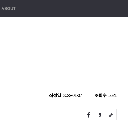
모
ABOUT
두
보
기
작성일
2022-01-07
조회수
5621
Facebook
Kakao
URL
story
Link